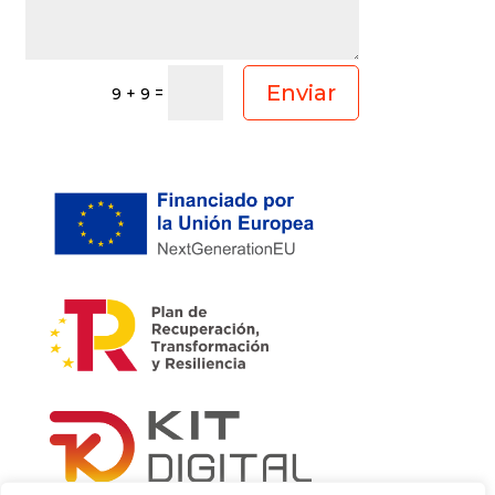
Enviar
=
9 + 9