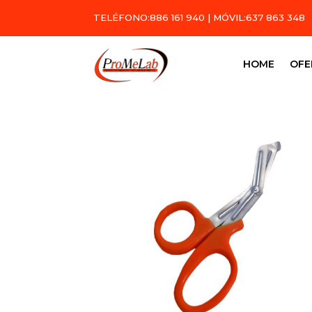
TELÉFONO:
886 161 940
| MÓVIL:
637 863 348
HOME
OFE