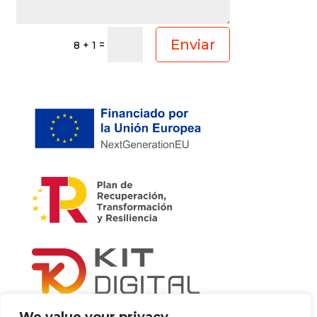
Enviar
=
8 + 1