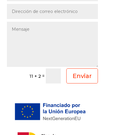
Enviar
=
11 + 2