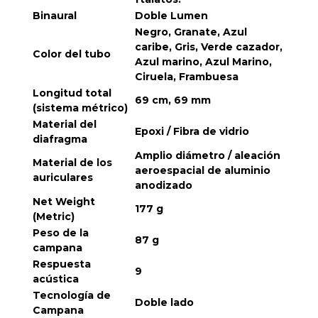
Binaural
Doble Lumen
Negro, Granate, Azul
caribe, Gris, Verde cazador,
Color del tubo
Azul marino, Azul Marino,
Ciruela, Frambuesa
Longitud total
69 cm, 69 mm
(sistema métrico)
Material del
Epoxi / Fibra de vidrio
diafragma
Amplio diámetro / aleación
Material de los
aeroespacial de aluminio
auriculares
anodizado
Net Weight
177 g
(Metric)
Peso de la
87 g
campana
Respuesta
9
acústica
Tecnología de
Doble lado
Campana