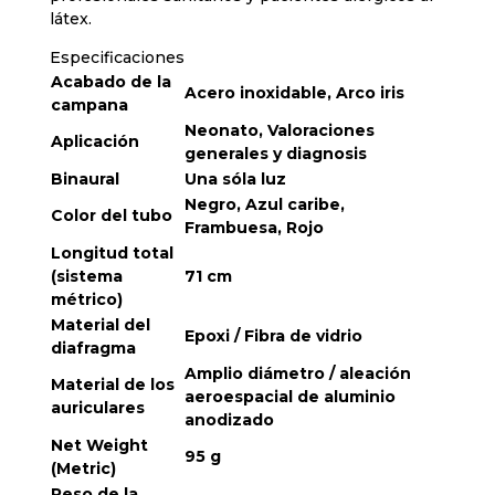
látex.
Especificaciones
Acabado de la
Acero inoxidable, Arco iris
campana
Neonato, Valoraciones
Aplicación
generales y diagnosis
Binaural
Una sóla luz
Negro, Azul caribe,
Color del tubo
Frambuesa, Rojo
Longitud total
(sistema
71 cm
métrico)
Material del
Epoxi / Fibra de vidrio
diafragma
Amplio diámetro / aleación
Material de los
aeroespacial de aluminio
auriculares
anodizado
Net Weight
95 g
(Metric)
Peso de la