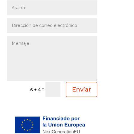
Enviar
=
6 + 4